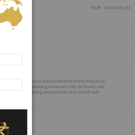
SKU
NZ1421267_NZ
eason, handcrafted by a local Interflora florist using fresh
yous or simply brightening someone’s day. As flowers are
 the same fresh spring colour palette and overall style.