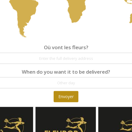
58,00 €
Où vont les fleurs?
Où vont les fleurs?
Détails
Avis
When do you want it to be delivered?
Our Spring Posy is a joyful celebration of the s
seasonal blooms.Perfect for birthdays, thank 
seasonal, varieties may vary while maintaining
Envoyer