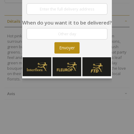
Détails
When do you want it to be delivered?
Hot pink roses and orange Asiatic Lilies are vibrant and fun
surrounded by purple Peruvian Lilies, hot pink mini carnations,
green button poms, purple statice, and an assortment of lush
Envoyer
greens. Accented with assorted curling ribbons to give it that party
feel and presented in a clear glass cubed vase lined with ti leaf
green material for added beauty, this unforgettable birthday
bouquet is that ultimate surprise that will make them feel the love
on their big day. Arranged and delivered in El Salvador by local
florists.
Avis