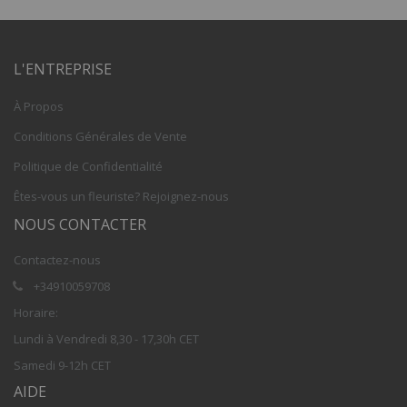
L'ENTREPRISE
À Propos
Conditions Générales de Vente
Politique de Confidentialité
Êtes-vous un fleuriste? Rejoignez-nous
NOUS CONTACTER
Contactez-nous
+34910059708
Horaire:
Lundi à Vendredi 8,30 - 17,30h CET
Samedi 9-12h CET
AIDE