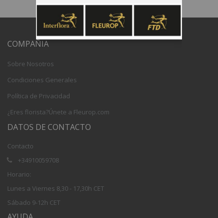
COMPAÑIA
Sobre Nosotros
Condiciones Generales
Política de Privacidad
¿Eres florista?Únete a Fleurop.com
DATOS DE CONTACTO
Contacto
+34910059708
Horario:
Lunes a Viernes 8,30 - 17,30h CET
Sábado 9-12h CET
AYUDA