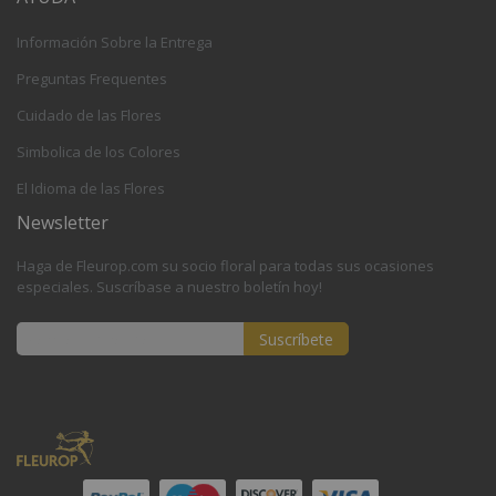
Información Sobre la Entrega
Preguntas Frequentes
Cuidado de las Flores
Simbolica de los Colores
El Idioma de las Flores
Newsletter
Haga de Fleurop.com su socio floral para todas sus ocasiones
especiales. Suscríbase a nuestro boletín hoy!
Suscríbete
Inscríbase
a
nuestro
boletín
de
noticias: